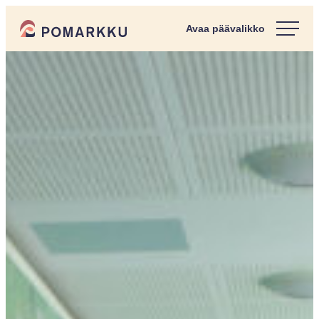
Siirry
Pomarkun kunta
suoraan
Paras
sisältöön
kotipaikka
sinulle.