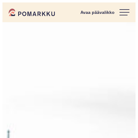
Siirry
Pomarkun kunta
suoraan
Paras
sisältöön
kotipaikka
sinulle.