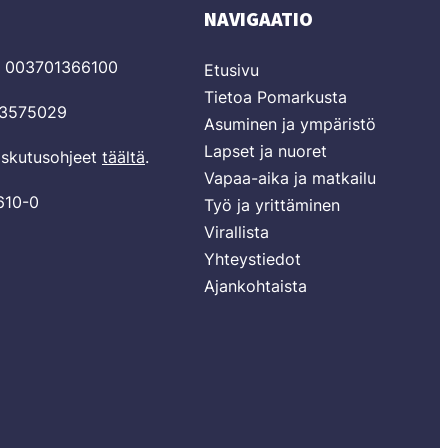
NAVIGAATIO
T 003701366100
Etusivu
Tietoa Pomarkusta
03575029
Asuminen ja ympäristö
Lapset ja nuoret
laskutusohjeet
täältä
.
Vapaa-aika ja matkailu
610-0
Työ ja yrittäminen
Virallista
Yhteystiedot
Ajankohtaista