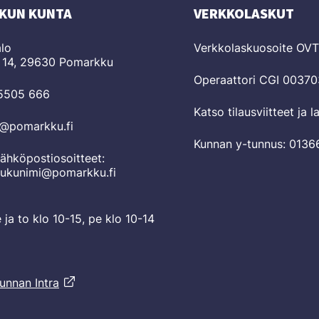
KUN KUNTA
VERKKOLASKUT
lo
Verkkolaskuosoite OV
 14, 29630 Pomarkku
Operaattori CGI 0037
 5505 666
Katso tilausviitteet ja 
o@pomarkku.fi
Kunnan y-tunnus: 0136
ähköpostiosoitteet:
sukunimi@pomarkku.fi
e ja to klo 10-15, pe klo 10-14
unnan Intra