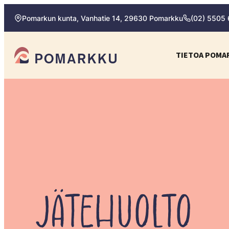
Siirry
Pomarkun kunta, Vanhatie 14, 29630 Pomarkku
(02) 5505
suoraan
sisältöön
Pomarkun kunta
TIETOA POMA
Paras
kotipaikka
sinulle.
JÄTEHUOLTO