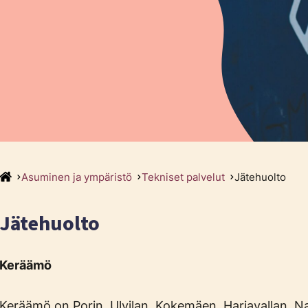
Asuminen ja ympäristö
Tekniset palvelut
Jätehuolto
Jätehuolto
Keräämö
Keräämö on Porin, Ulvilan, Kokemäen, Harjavallan, Na