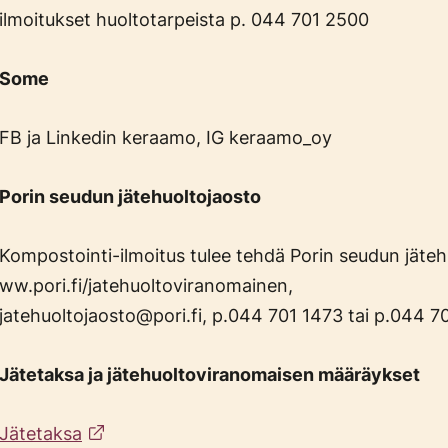
ilmoitukset huoltotarpeista p. 044 701 2500
Some
FB ja Linkedin keraamo, IG keraamo_oy
Porin seudun jätehuoltojaosto
Kompostointi-ilmoitus tulee tehdä Porin seudun jätehu
ww.pori.fi/jatehuoltoviranomainen,
jatehuoltojaosto@pori.fi, p.044 701 1473 tai p.044 7
Jätetaksa ja jätehuoltoviranomaisen määräykset
Jätetaksa