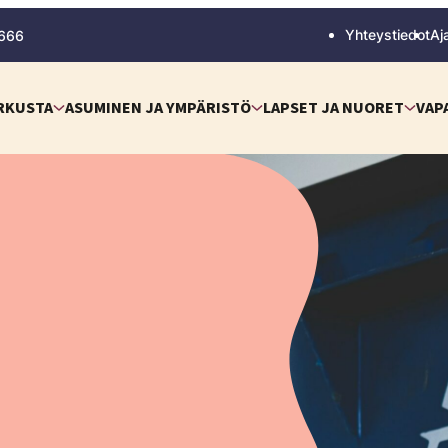
Yhteystiedot
Aj
 666
RKUSTA
ASUMINEN JA YMPÄRISTÖ
LAPSET JA NUORET
VAP