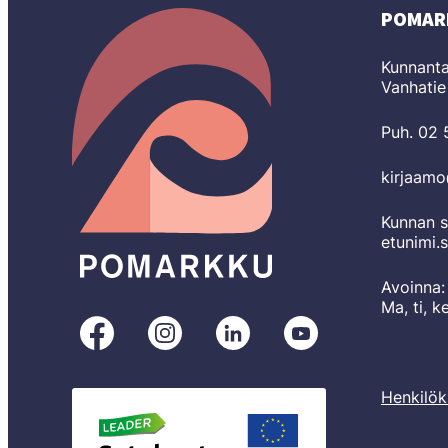
POMAR
Kunnanta
Vanhatie
Puh. 02
kirjaam
Kunnan s
etunimi.
Avoinna:
Ma, ti, k
Pomarkku
Pomarkku
Pomarkku
Pomarkku
Facebookissa
Instagramissa
LinkedInissä
YouTubessa
Henkilök