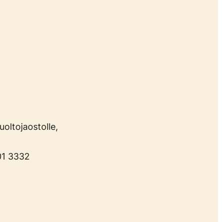
oltojaostolle,
01 3332