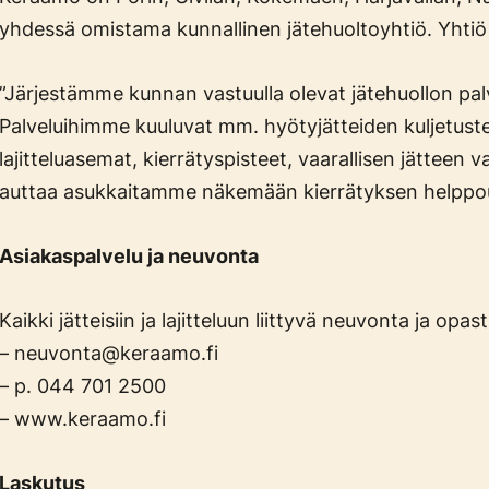
yhdessä omistama kunnallinen jätehuoltoyhtiö. Yhtiö a
”Järjestämme kunnan vastuulla olevat jätehuollon pal
Palveluihimme kuuluvat mm. hyötyjätteiden kuljetust
lajitteluasemat, kierrätyspisteet, vaarallisen jättee
auttaa asukkaitamme näkemään kierrätyksen helppo
Asiakaspalvelu ja neuvonta
Kaikki jätteisiin ja lajitteluun liittyvä neuvonta ja opas
– neuvonta@keraamo.fi
– p. 044 701 2500
– www.keraamo.fi
Laskutus