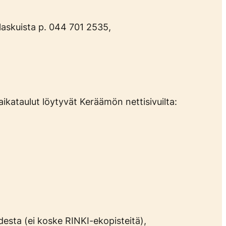
askuista p. 044 701 2535,
aikataulut löytyvät Keräämön nettisivuilta:
desta (ei koske RINKI-ekopisteitä),