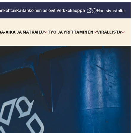
ankohtaista
Sähköinen asiointi
Verkkokauppa
Hae sivustolta
AA-AIKA JA MATKAILU
TYÖ JA YRITTÄMINEN
VIRALLISTA