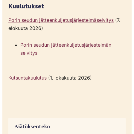
Kuulutukset
Porin seudun jätteenkuljetusjärjestelmäselvitys
(7.
elokuuta 2026)
Porin seudun jätteenkuljetusjärjestelmän
selvitys
Kutsuntakuulutus
(1. lokakuuta 2026)
Päätöksenteko