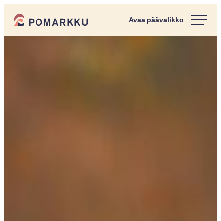
Siirry
Pomarkun kunta
suoraan
Paras
sisältöön
kotipaikka
sinulle.