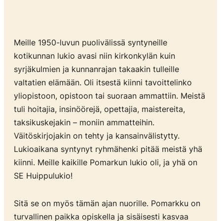
Meille 1950-luvun puolivälissä syntyneille
kotikunnan lukio avasi niin kirkonkylän kuin
syrjäkulmien ja kunnanrajan takaakin tulleille
valtatien elämään. Oli itsestä kiinni tavoittelinko
yliopistoon, opistoon tai suoraan ammattiin. Meistä
tuli hoitajia, insinöörejä, opettajia, maistereita,
taksikuskejakin – moniin ammatteihin.
Väitöskirjojakin on tehty ja kansainvälistytty.
Lukioaikana syntynyt ryhmähenki pitää meistä yhä
kiinni. Meille kaikille Pomarkun lukio oli, ja yhä on
SE Huippulukio!
Sitä se on myös tämän ajan nuorille. Pomarkku on
turvallinen paikka opiskella ja sisäisesti kasvaa