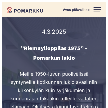
Siirry
Pomarkun kunta
suoraan
Paras
sisältöön
kotipaikka
sinulle.
4.3.2025
”Riemuylioppilas 1975” –
Pomarkun lukio
Meille 1950-luvun puolivälissä
syntyneille kotikunnan lukio avasi niin
kirkonkylän kuin syrjäkulmien ja
kunnanrajan takaakin tulleille valtatien
elämään. Oli itsestä kiinni tavoittelinko