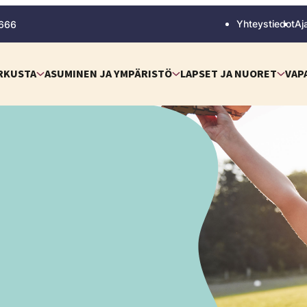
Yhteystiedot
Aj
 666
RKUSTA
ASUMINEN JA YMPÄRISTÖ
LAPSET JA NUORET
VAP