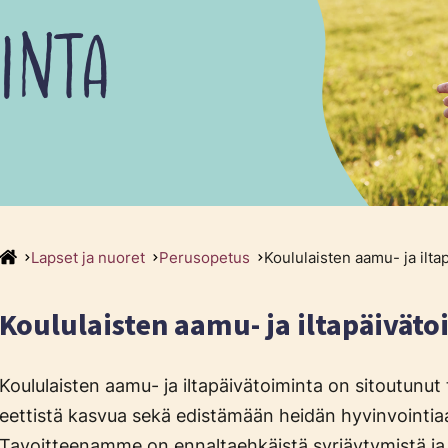
INTA
Lapset ja nuoret
Perusopetus
Koululaisten aamu- ja ilta
Koululaisten aamu- ja iltapäiväto
Koululaisten aamu- ja iltapäivätoiminta on sitoutunu
eettistä kasvua sekä edistämään heidän hyvinvointia
Tavoitteenamme on ennaltaehkäistä syrjäytymistä ja l