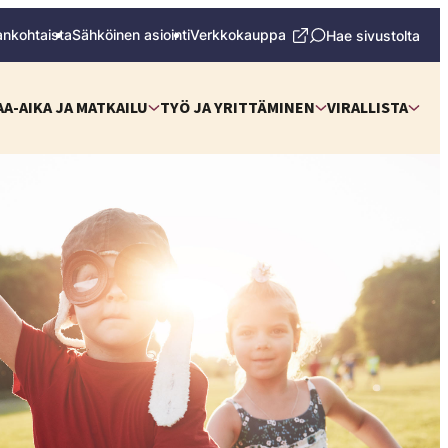
ankohtaista
Sähköinen asiointi
Verkkokauppa
Hae sivustolta
AA-AIKA JA MATKAILU
TYÖ JA YRITTÄMINEN
VIRALLISTA