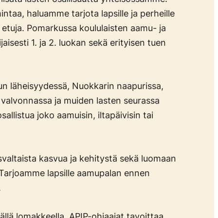
mintaa, haluamme tarjota lapsille ja perheille
etuja. Pomarkussa koululaisten aamu- ja
aisesti 1. ja 2. luokan sekä erityisen tuen
un läheisyydessä, Nuokkarin naapurissa,
en valvonnassa ja muiden lasten seurassa
llistua joko aamuisin, iltapäivisin tai
altaista kasvua ja kehitystä sekä luomaan
. Tarjoamme lapsille aamupalan ennen
.
llä lomakkeella. APIP-ohjaajat tavoittaa