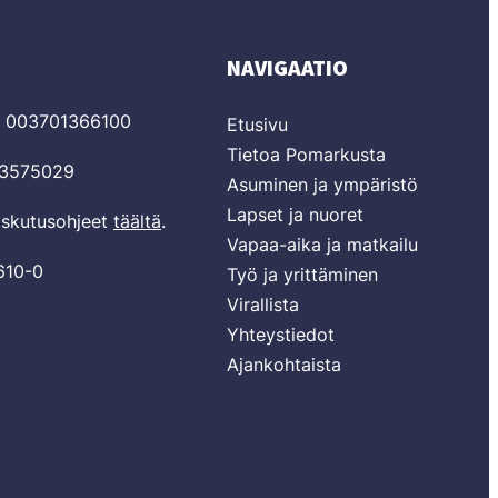
NAVIGAATIO
T 003701366100
Etusivu
Tietoa Pomarkusta
03575029
Asuminen ja ympäristö
Lapset ja nuoret
laskutusohjeet
täältä
.
Vapaa-aika ja matkailu
610-0
Työ ja yrittäminen
Virallista
Yhteystiedot
Ajankohtaista