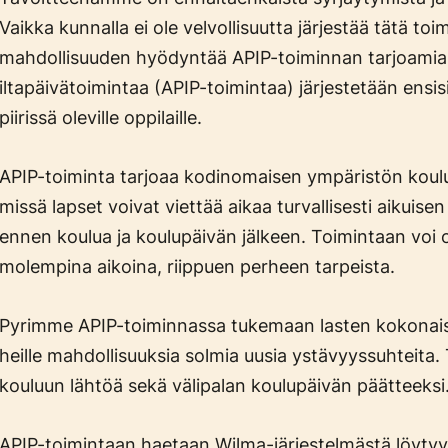
Vaikka kunnalla ei ole velvollisuutta järjestää tätä toi
mahdollisuuden hyödyntää APIP-toiminnan tarjoamia 
iltapäivätoimintaa (APIP-toimintaa) järjestetään ensisij
piirissä oleville oppilaille.
APIP-toiminta tarjoaa kodinomaisen ympäristön koul
missä lapset voivat viettää aikaa turvallisesti aikuis
ennen koulua ja koulupäivän jälkeen. Toimintaan voi osa
molempina aikoina, riippuen perheen tarpeista.
Pyrimme APIP-toiminnassa tukemaan lasten kokonaisv
heille mahdollisuuksia solmia uusia ystävyyssuhteita
kouluun lähtöä sekä välipalan koulupäivän päätteeksi
APIP-toimintaan haetaan Wilma-järjestelmästä löytyvä