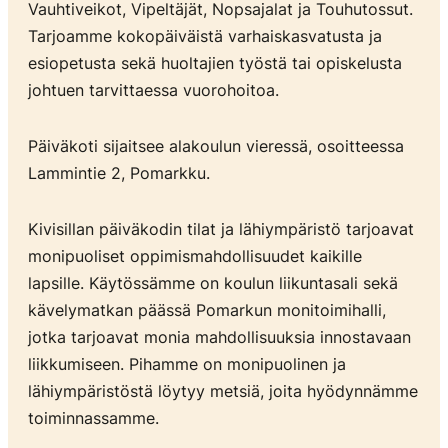
Vauhtiveikot, Vipeltäjät, Nopsajalat ja Touhutossut.
Tarjoamme kokopäiväistä varhaiskasvatusta ja
esiopetusta sekä huoltajien työstä tai opiskelusta
johtuen tarvittaessa vuorohoitoa.
Päiväkoti sijaitsee alakoulun vieressä, osoitteessa
Lammintie 2, Pomarkku.
Kivisillan päiväkodin tilat ja lähiympäristö tarjoavat
monipuoliset oppimismahdollisuudet kaikille
lapsille. Käytössämme on koulun liikuntasali sekä
kävelymatkan päässä Pomarkun monitoimihalli,
jotka tarjoavat monia mahdollisuuksia innostavaan
liikkumiseen. Pihamme on monipuolinen ja
lähiympäristöstä löytyy metsiä, joita hyödynnämme
toiminnassamme.