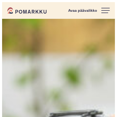
Siirry
Pomarkun kunta
suoraan
Paras
sisältöön
kotipaikka
sinulle.