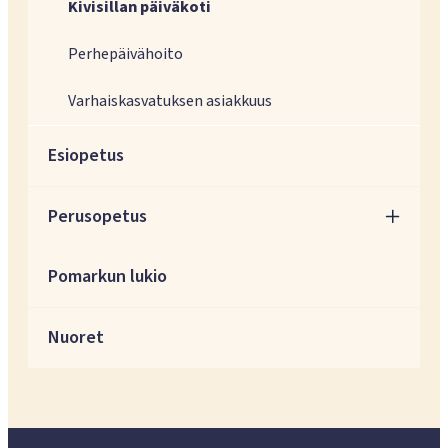
Kivisillan päiväkoti
Perhepäivähoito
Varhaiskasvatuksen asiakkuus
Esiopetus
Perusopetus
Pomarkun lukio
Nuoret