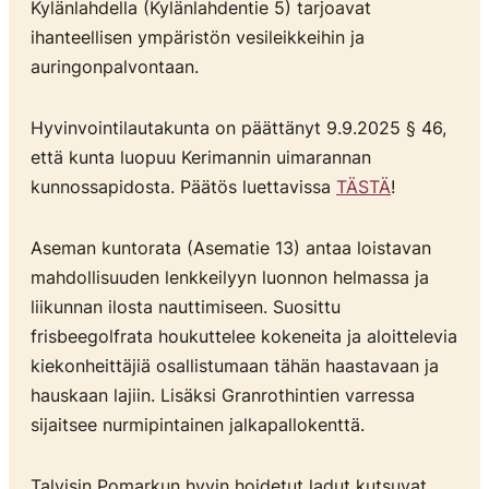
Kylänlahdella (Kylänlahdentie 5) tarjoavat
ihanteellisen ympäristön vesileikkeihin ja
auringonpalvontaan.
Hyvinvointilautakunta on päättänyt 9.9.2025 § 46,
että kunta luopuu Kerimannin uimarannan
kunnossapidosta. Päätös luettavissa
TÄSTÄ
!
Aseman kuntorata (Asematie 13) antaa loistavan
mahdollisuuden lenkkeilyyn luonnon helmassa ja
liikunnan ilosta nauttimiseen. Suosittu
frisbeegolfrata houkuttelee kokeneita ja aloittelevia
kiekonheittäjiä osallistumaan tähän haastavaan ja
hauskaan lajiin. Lisäksi Granrothintien varressa
sijaitsee nurmipintainen jalkapallokenttä.
Talvisin Pomarkun hyvin hoidetut ladut kutsuvat