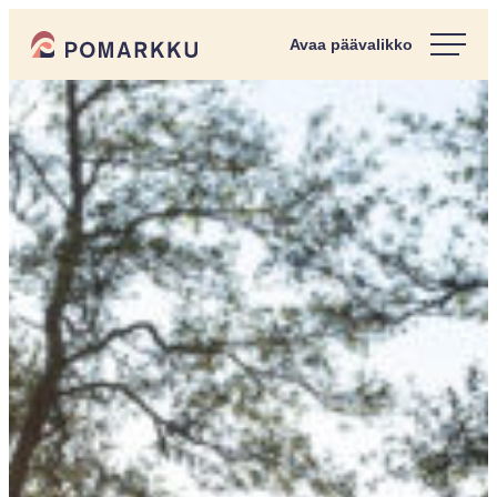
Siirry
Pomarkun kunta
suoraan
Paras
sisältöön
kotipaikka
sinulle.