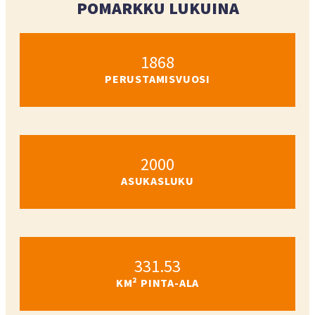
POMARKKU LUKUINA
1868
PERUSTAMISVUOSI
2000
ASUKASLUKU
331.53
KM² PINTA-ALA