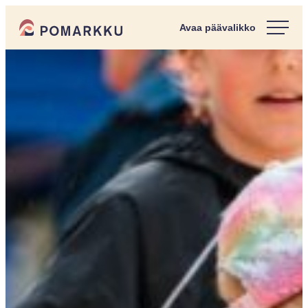
Siirry
Pomarkun kunta
suoraan
Paras
sisältöön
kotipaikka
sinulle.