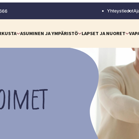
Yhteystiedot
Aj
 666
RKUSTA
ASUMINEN JA YMPÄRISTÖ
LAPSET JA NUORET
VAP
OIMET