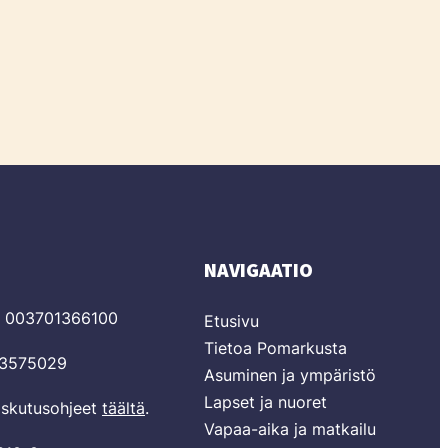
NAVIGAATIO
T 003701366100
Etusivu
Tietoa Pomarkusta
03575029
Asuminen ja ympäristö
Lapset ja nuoret
laskutusohjeet
täältä
.
Vapaa-aika ja matkailu