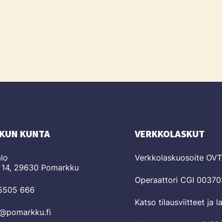
KUN KUNTA
VERKKOLASKUT
lo
Verkkolaskuosoite OV
 14, 29630 Pomarkku
Operaattori CGI 0037
 5505 666
Katso tilausviitteet ja 
o@pomarkku.fi