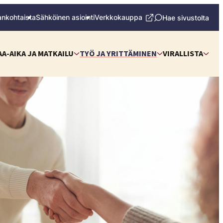
ankohtaista
Sähköinen asiointi
Verkkokauppa
Hae sivustolta
AA-AIKA JA MATKAILU
TYÖ JA YRITTÄMINEN
VIRALLISTA