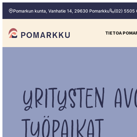
Siirry
Pomarkun kunta, Vanhatie 14, 29630 Pomarkku
(02) 5505
suoraan
sisältöön
Pomarkun kunta
TIETOA POMA
Paras
kotipaikka
sinulle.
YRITYSTEN AV
TYÖPAIKAT