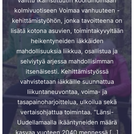
valittu Ikäinstituutin koordinoimaan
kolmivuotiseen Voimaa vanhuuteen -
kehittämistyöhön, jonka tavoitteena on
lisätä kotona asuvien, toimintakyvyltään
heikentyneiden iäkkäiden
mahdollisuuksia liikkua, osallistua ja
selviytyä arjessa mahdollisimman
itsenäisesti. Kehittämistyössä
vahvistetaan iäkkäille suunnattua
liikuntaneuvontaa, voima- ja
tasapainoharjoittelua, ulkoilua sekä
vertaisohjattua toimintaa. ”Länsi-
Uudellamaalla ikääntyneiden määrä
kasvaa vuoteen 2040 mennessä […]