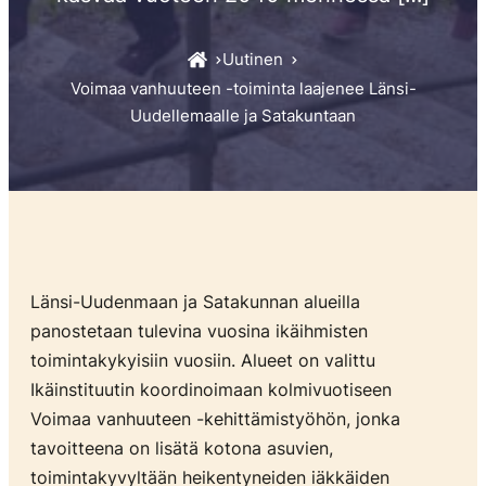
Uutinen
Voimaa vanhuuteen -toiminta laajenee Länsi-
Uudellemaalle ja Satakuntaan
Länsi-Uudenmaan ja Satakunnan alueilla
panostetaan tulevina vuosina ikäihmisten
toimintakykyisiin vuosiin. Alueet on valittu
Ikäinstituutin koordinoimaan kolmivuotiseen
Voimaa vanhuuteen -kehittämistyöhön, jonka
tavoitteena on lisätä kotona asuvien,
toimintakyvyltään heikentyneiden iäkkäiden