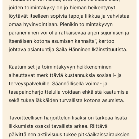
joiden toimintakyky on jo hieman heikentynyt,
löytävät itselleen sopivia tapoja liikkua ja vahvistaa
omaa hyvinvointiaan. Pienikin toimintakyvyn
paraneminen voi olla ratkaisevaa arjen sujumisen ja
itsenäisen kotona asumisen kannalta”, kertoo
johtava asiantuntija Saila Hänninen Ikäinstituutista.
Kaatumiset ja toimintakyvyn heikkeneminen
aiheuttavat merkittäviä kustannuksia sosiaali- ja
terveyspalveluille. Säännöllisellä voima- ja
tasapainoharjoittelulla voidaan ehkäistä kaatumisia
sekä tukea iäkkäiden turvallista kotona asumista.
Tavoitteellisen harjoittelun lisäksi on tärkeää lisätä
liikkumista osaksi tavallista arkea. Riittävä
päivittäinen aktiivisuus tukee pitkäaikaissairauksien