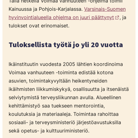
Tällä hetkellä Voimaa vanhuuteen -ohjelma toimii
Kainuussa ja Pohjois-Karjalassa.
Varsinais-Suomen
hyvinvointialueella ohjelma on juuri päättynyt
, ja
tulokset ovat erinomaiset.
Tuloksellista työtä jo yli 20 vuotta
Ikäinstituutin vuodesta 2005 lähtien koordinoima
Voimaa vanhuuteen -toiminta edistää kotona
asuvien, toimintakyvyltään heikentyneiden
ikäihmisten liikkumiskykyä, osallisuutta ja itsenäistä
selviytymistä terveysliikunnan avulla. Alueellinen
kehittämistyö saa tuekseen mentorointia,
koulutuksia ja materiaaleja. Toimintaa rahoittaa
sosiaali- ja terveysministeriö järjestöavustuksilla
sekä opetus- ja kulttuuriministeriö.