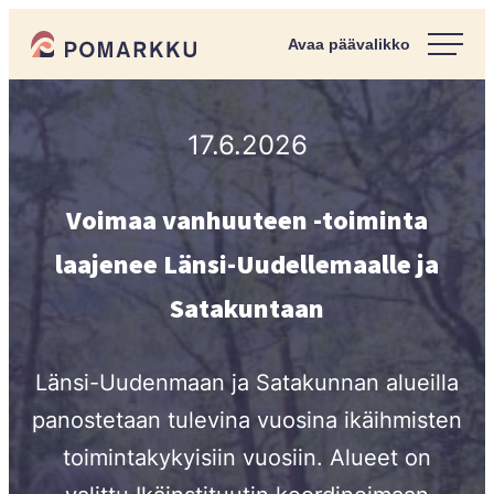
Siirry
Pomarkun kunta
suoraan
Paras
sisältöön
kotipaikka
sinulle.
17.6.2026
Voimaa vanhuuteen -toiminta
laajenee Länsi-Uudellemaalle ja
Satakuntaan
Länsi-Uudenmaan ja Satakunnan alueilla
panostetaan tulevina vuosina ikäihmisten
toimintakykyisiin vuosiin. Alueet on