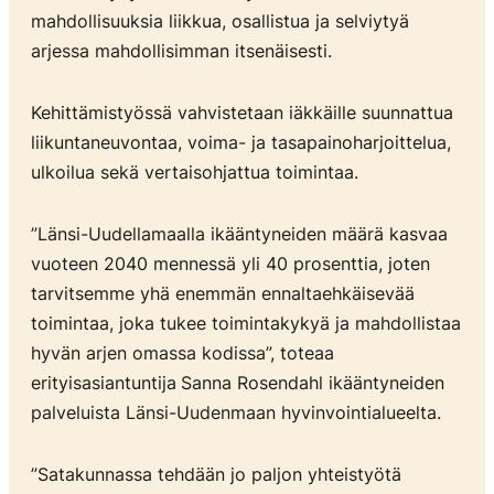
mahdollisuuksia liikkua, osallistua ja selviytyä
arjessa mahdollisimman itsenäisesti.
Kehittämistyössä vahvistetaan iäkkäille suunnattua
liikuntaneuvontaa, voima- ja tasapainoharjoittelua,
ulkoilua sekä vertaisohjattua toimintaa.
”Länsi-Uudellamaalla ikääntyneiden määrä kasvaa
vuoteen 2040 mennessä yli 40 prosenttia, joten
tarvitsemme yhä enemmän ennaltaehkäisevää
toimintaa, joka tukee toimintakykyä ja mahdollistaa
hyvän arjen omassa kodissa”, toteaa
erityisasiantuntija
Sanna Rosendahl ikääntyneiden
palveluista Länsi-Uudenmaan hyvinvointialueelta.
”Satakunnassa tehdään jo paljon yhteistyötä