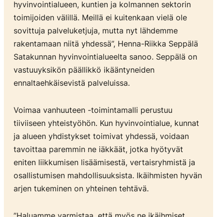
hyvinvointialueen, kuntien ja kolmannen sektorin
toimijoiden välillä. Meillä ei kuitenkaan vielä ole
sovittuja palveluketjuja, mutta nyt lähdemme
rakentamaan niitä yhdessä”, Henna-Riikka Seppälä
Satakunnan hyvinvointialueelta sanoo. Seppälä on
vastuuyksikön päällikkö ikääntyneiden
ennaltaehkäisevistä palveluissa.
Voimaa vanhuuteen -toimintamalli perustuu
tiiviiseen yhteistyöhön. Kun hyvinvointialue, kunnat
ja alueen yhdistykset toimivat yhdessä, voidaan
tavoittaa paremmin ne iäkkäät, jotka hyötyvät
eniten liikkumisen lisäämisestä, vertaisryhmistä ja
osallistumisen mahdollisuuksista. Ikäihmisten hyvän
arjen tukeminen on yhteinen tehtävä.
”Haluamme varmistaa, että myös ne ikäihmiset,