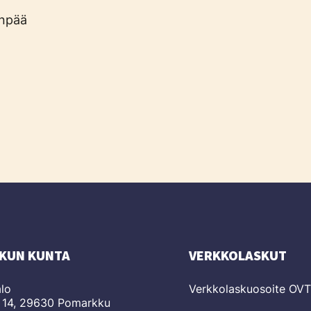
enpää
KUN KUNTA
VERKKOLASKUT
lo
Verkkolaskuosoite OV
 14, 29630 Pomarkku