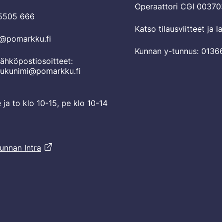
Operaattori CGI 0037
 5505 666
Katso tilausviitteet ja 
o@pomarkku.fi
Kunnan y-tunnus: 0136
ähköpostiosoitteet:
sukunimi@pomarkku.fi
e ja to klo 10-15, pe klo 10-14
unnan Intra