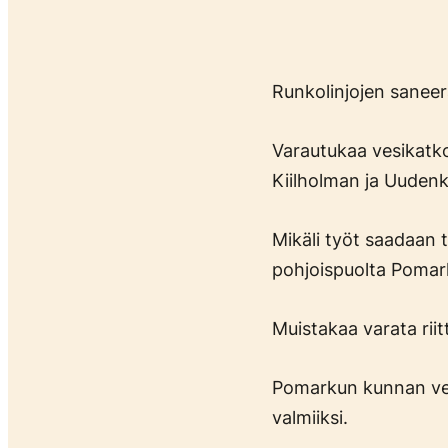
Runkolinjojen saneer
Varautukaa vesikatko
Kiilholman ja Uudenk
Mikäli työt saadaan 
pohjoispuolta Pomark
Muistakaa varata riit
Pomarkun kunnan verk
valmiiksi.