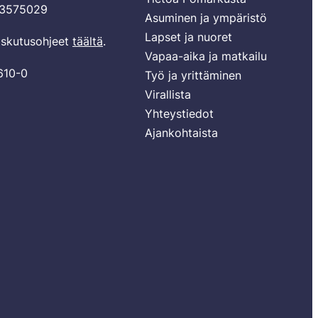
03575029
Asuminen ja ympäristö
Lapset ja nuoret
laskutusohjeet
täältä
.
Vapaa-aika ja matkailu
610-0
Työ ja yrittäminen
Virallista
Yhteystiedot
Ajankohtaista