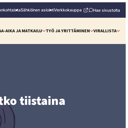
ankohtaista
Sähköinen asiointi
Verkkokauppa
Hae sivustolta
AA-AIKA JA MATKAILU
TYÖ JA YRITTÄMINEN
VIRALLISTA
tko tiistaina