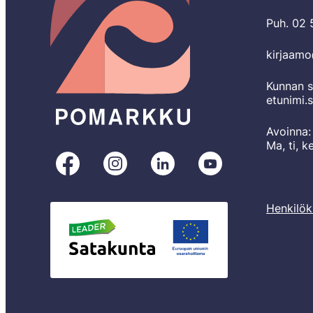
Puh. 02
kirjaam
Kunnan s
etunimi.
Avoinna:
Ma, ti, k
Pomarkku
Pomarkku
Pomarkku
Pomarkku
Facebookissa
Instagramissa
LinkedInissä
YouTubessa
Henkilök