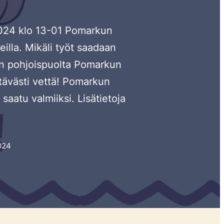
.2024 klo 13-01 Pomarkun
illa. Mikäli työt saadaan
en pohjoispuolta Pomarkun
ttävästi vettä! Pomarkun
aatu valmiiksi. Lisätietoja
2024