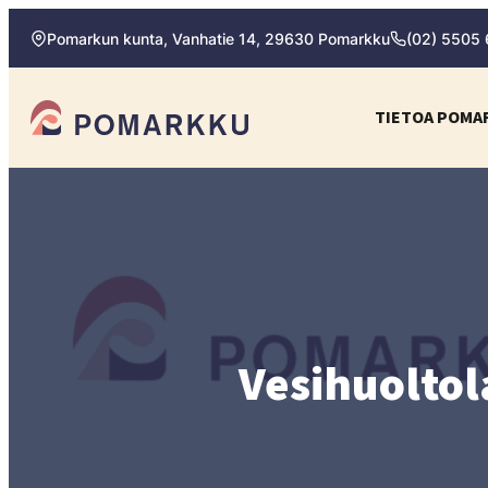
Siirry
Pomarkun kunta, Vanhatie 14, 29630 Pomarkku
(02) 5505
suoraan
sisältöön
Pomarkun kunta
TIETOA POMA
Paras
kotipaikka
sinulle.
Vesihuoltola