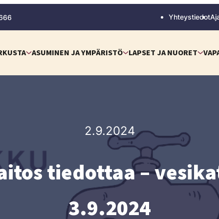
Yhteystiedot
Aj
 666
RKUSTA
ASUMINEN JA YMPÄRISTÖ
LAPSET JA NUORET
VAP
2.9.2024
itos tiedottaa – vesika
3.9.2024