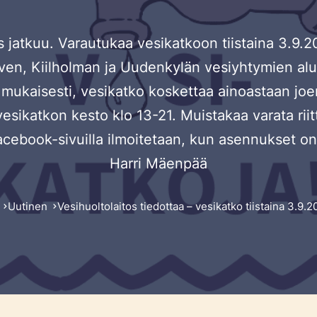
 jatkuu. Varautukaa vesikatkoon tiistaina 3.9
ven, Kiilholman ja Uudenkylän vesiyhtymien alue
 mukaisesti, vesikatko koskettaa ainoastaan jo
 vesikatkon kesto klo 13-21. Muistakaa varata rii
acebook-sivuilla ilmoitetaan, kun asennukset on s
Harri Mäenpää
Uutinen
Vesihuoltolaitos tiedottaa – vesikatko tiistaina 3.9.