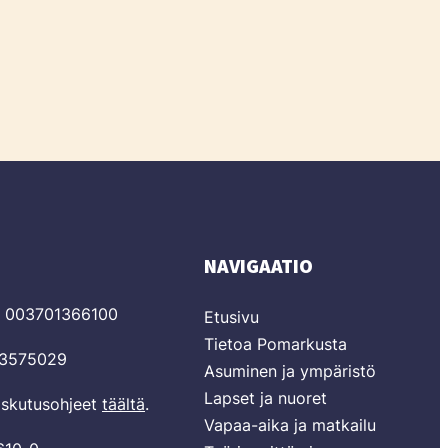
NAVIGAATIO
T 003701366100
Etusivu
Tietoa Pomarkusta
03575029
Asuminen ja ympäristö
Lapset ja nuoret
laskutusohjeet
täältä
.
Vapaa-aika ja matkailu