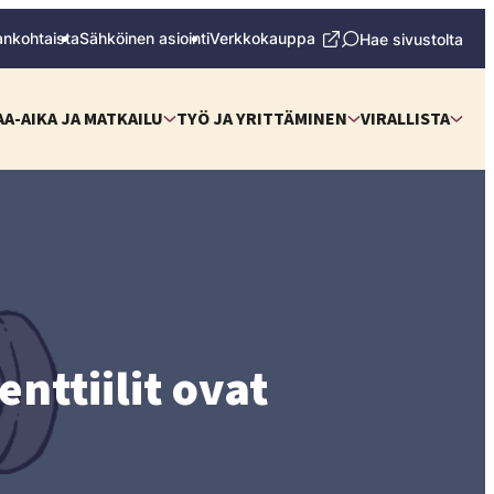
ankohtaista
Sähköinen asiointi
Verkkokauppa
Hae sivustolta
AA-AIKA JA MATKAILU
TYÖ JA YRITTÄMINEN
VIRALLISTA
nttiilit ovat