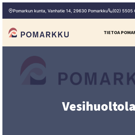
Siirry
Pomarkun kunta, Vanhatie 14, 29630 Pomarkku
(02) 5505
suoraan
sisältöön
Pomarkun kunta
TIETOA POMA
Paras
kotipaikka
sinulle.
Vesihuoltola