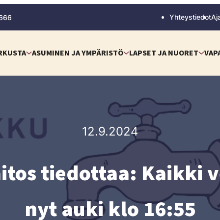
Yhteystiedot
Aj
 666
RKUSTA
ASUMINEN JA YMPÄRISTÖ
LAPSET JA NUORET
VAP
12.9.2024
itos tiedottaa: Kaikki ve
nyt auki klo 16:55