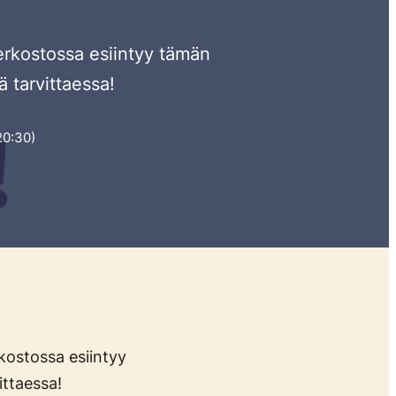
 Verkostossa esiintyy tämän
 tarvittaessa!
 20:30)
rkostossa esiintyy
ittaessa!