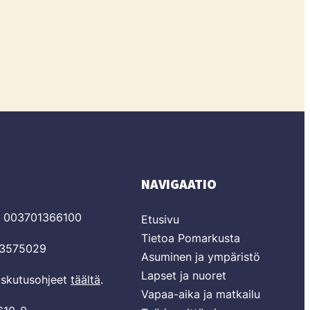
NAVIGAATIO
T 003701366100
Etusivu
Tietoa Pomarkusta
03575029
Asuminen ja ympäristö
Lapset ja nuoret
laskutusohjeet
täältä
.
Vapaa-aika ja matkailu