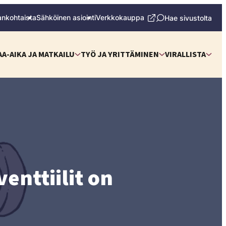
ankohtaista
Sähköinen asiointi
Verkkokauppa
Hae sivustolta
AA-AIKA JA MATKAILU
TYÖ JA YRITTÄMINEN
VIRALLISTA
enttiilit on