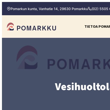
Siirry
Pomarkun kunta, Vanhatie 14, 29630 Pomarkku
(02) 5505
suoraan
sisältöön
Pomarkun kunta
TIETOA POMA
Paras
kotipaikka
sinulle.
Vesihuoltola