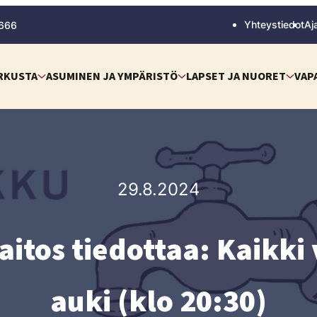
Yhteystiedot
Aj
 666
RKUSTA
ASUMINEN JA YMPÄRISTÖ
LAPSET JA NUORET
VAP
29.8.2024
itos tiedottaa: Kaikki v
auki (klo 20:30)