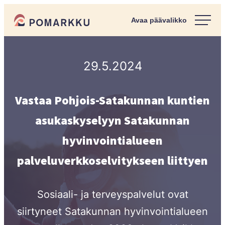
Siirry
Pomarkun kunta
suoraan
Paras
sisältöön
kotipaikka
sinulle.
29.5.2024
Vastaa Pohjois-Satakunnan kuntien
asukaskyselyyn Satakunnan
hyvinvointialueen
palveluverkkoselvitykseen liittyen
Sosiaali- ja terveyspalvelut ovat
siirtyneet Satakunnan hyvinvointialueen