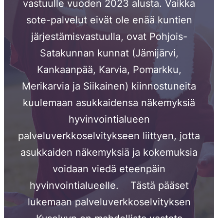
vastuulle vuoden 2023 alusta. Vaikka
sote-palvelut eivät ole enää kuntien
järjestämisvastuulla, ovat Pohjois-
Satakunnan kunnat (Jämijärvi,
Kankaanpää, Karvia, Pomarkku,
Merikarvia ja Siikainen) kiinnostuneita
kuulemaan asukkaidensa näkemyksiä
hyvinvointialueen
palveluverkkoselvitykseen liittyen, jotta
asukkaiden näkemyksiä ja kokemuksia
voidaan viedä eteenpäin
hyvinvointialueelle. Tästä pääset
lukemaan palveluverkkoselvityksen