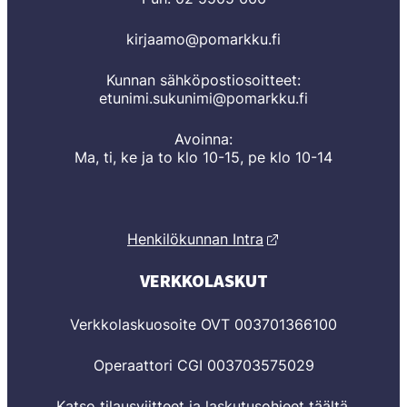
kirjaamo@pomarkku.fi
Kunnan sähköpostiosoitteet:
etunimi.sukunimi@pomarkku.fi
Avoinna:
Ma, ti, ke ja to klo 10-15, pe klo 10-14
Henkilökunnan Intra
VERKKOLASKUT
Verkkolaskuosoite OVT 003701366100
Operaattori CGI 003703575029
Katso tilausviitteet ja laskutusohjeet
täältä
.