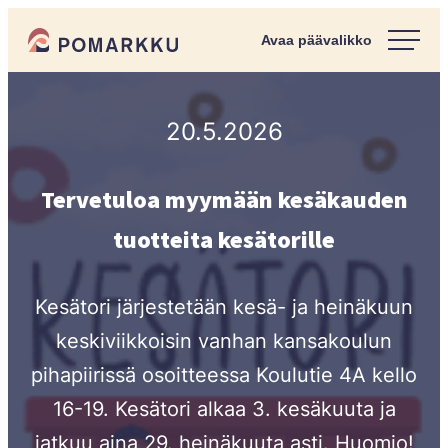
Siirry
Pomarkun kunta
suoraan
Paras
sisältöön
kotipaikka
sinulle.
20.5.2026
Tervetuloa myymään kesäkauden
tuotteita kesätorille
Kesätori järjestetään kesä- ja heinäkuun
keskiviikkoisin vanhan kansakoulun
pihapiirissä osoitteessa Koulutie 4A kello
16-19. Kesätori alkaa 3. kesäkuuta ja
jatkuu aina 29. heinäkuuta asti. Huomio!