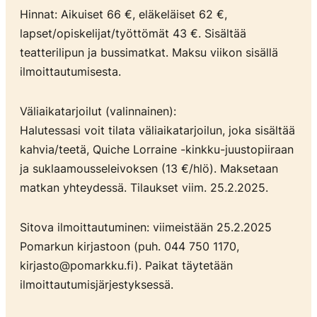
Hinnat: Aikuiset 66 €, eläkeläiset 62 €,
lapset/opiskelijat/työttömät 43 €. Sisältää
teatterilipun ja bussimatkat. Maksu viikon sisällä
ilmoittautumisesta.
Väliaikatarjoilut (valinnainen):
Halutessasi voit tilata väliaikatarjoilun, joka sisältää
kahvia/teetä, Quiche Lorraine -kinkku-juustopiiraan
ja suklaamousseleivoksen (13 €/hlö). Maksetaan
matkan yhteydessä. Tilaukset viim. 25.2.2025.
Sitova ilmoittautuminen: viimeistään 25.2.2025
Pomarkun kirjastoon (puh. 044 750 1170,
kirjasto@pomarkku.fi). Paikat täytetään
ilmoittautumisjärjestyksessä.