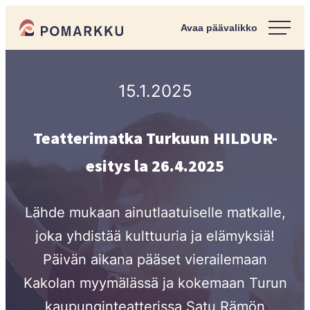
Siirry
Pomarkun kunta
suoraan
Paras
sisältöön
kotipaikka
sinulle.
15.1.2025
Teatterimatka Turkuun HILDUR-
esitys la 26.4.2025
Lähde mukaan ainutlaatuiselle matkalle,
joka yhdistää kulttuuria ja elämyksiä!
Päivän aikana pääset vierailemaan
Kakolan myymälässä ja kokemaan Turun
kaupunginteatterissa Satu Rämön