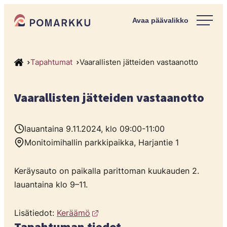
Siirry
Pomarkun kunta
suoraan
Paras
sisältöön
kotipaikka
sinulle.
Tapahtumat
Vaarallisten jätteiden vastaanotto
Vaarallisten jätteiden vastaanotto
lauantaina 9.11.2024, klo 09:00-11:00
Monitoimihallin parkkipaikka, Harjantie 1
Keräysauto on paikalla parittoman kuukauden 2.
lauantaina klo 9–11.
Lisätiedot:
Keräämö