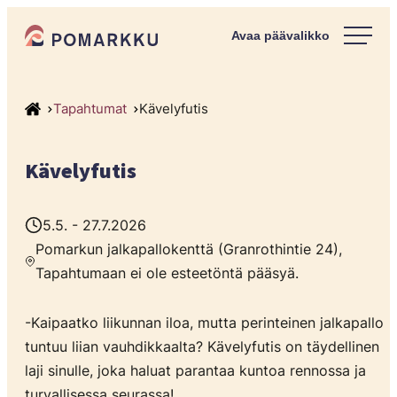
Siirry
Pomarkun kunta
suoraan
Paras
sisältöön
kotipaikka
sinulle.
Tapahtumat
Kävelyfutis
Kävelyfutis
5.5. - 27.7.2026
Pomarkun jalkapallokenttä (Granrothintie 24),
Tapahtumaan ei ole esteetöntä pääsyä.
-Kaipaatko liikunnan iloa, mutta perinteinen jalkapallo
tuntuu liian vauhdikkaalta? Kävelyfutis on täydellinen
laji sinulle, joka haluat parantaa kuntoa rennossa ja
turvallisessa seurassa!