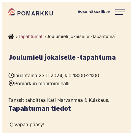
Siirry
Pomarkun kunta
suoraan
Paras
sisältöön
kotipaikka
sinulle.
Tapahtumat
Joulumieli jokaiselle -tapahtuma
Joulumieli jokaiselle -tapahtuma
lauantaina 23.11.2024, klo 18:00-21:00
Pomarkun monitoimihalli
Tanssit tahdittaa Kati Narvanmaa & Kuiskaus.
Tapahtuman tiedot
Vapaa pääsy!