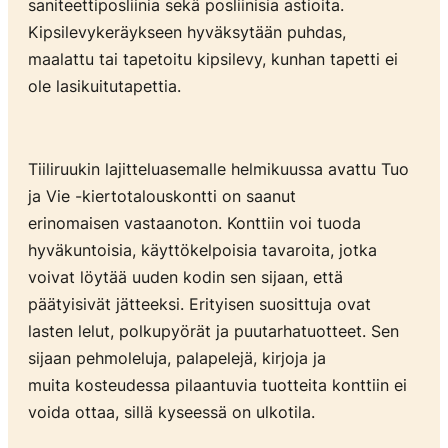
saniteettiposliinia sekä posliinisia astioita.
Kipsilevykeräykseen hyväksytään puhdas,
maalattu tai tapetoitu kipsilevy, kunhan tapetti ei
ole lasikuitutapettia.
Tiiliruukin lajitteluasemalle helmikuussa avattu Tuo
ja Vie -kiertotalouskontti on saanut
erinomaisen vastaanoton. Konttiin voi tuoda
hyväkuntoisia, käyttökelpoisia tavaroita, jotka
voivat löytää uuden kodin sen sijaan, että
päätyisivät jätteeksi. Erityisen suosittuja ovat
lasten lelut, polkupyörät ja puutarhatuotteet. Sen
sijaan pehmoleluja, palapelejä, kirjoja ja
muita kosteudessa pilaantuvia tuotteita konttiin ei
voida ottaa, sillä kyseessä on ulkotila.