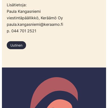
Lisätietoja:
Paula Kangasniemi
viestintäpäällikkö, Keräämö Oy
paula.kangasniemi@keraamo.fi
p. 044 701 2521
Uutinen