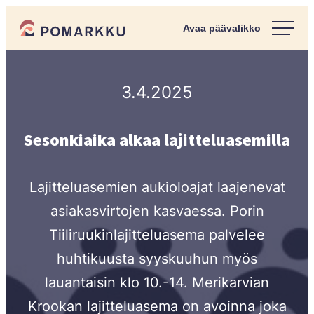
Siirry
Pomarkun kunta
suoraan
Paras
sisältöön
kotipaikka
sinulle.
3.4.2025
Sesonkiaika alkaa lajitteluasemilla
Lajitteluasemien aukioloajat laajenevat
asiakasvirtojen kasvaessa. Porin
Tiiliruukinlajitteluasema palvelee
huhtikuusta syyskuuhun myös
lauantaisin klo 10.-14. Merikarvian
Krookan lajitteluasema on avoinna joka