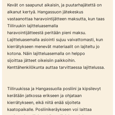
Kevät on saapunut aikaisin, ja puutarhajätettä on
alkanut kertyä. Hangassuon jätekeskus
vastaanottaa haravointijätteen maksutta, kun taas
Tiiliruukin lajitteluasemalla
haravointijätteestä peritään pieni maksu.
Lajitteluasemalla asiointi sujuu vaivattomasti, kun
kierrätykseen menevät materiaalit on lajiteltu jo
kotona. Näin lajitteluasemalla on helppo
sijoittaa jätteet oikeisiin paikkoihin.
Kenttähenkilökunta auttaa tarvittaessa lajittelussa.
Tiiliruukissa ja Hangassuolla posliini ja kipsilevyt
kerätään jatkossa erikseen ja ohjataan
kierrätykseen, eikä niitä enää sijoiteta
kaatopaikalle. Posliinikeräykseen voi laittaa