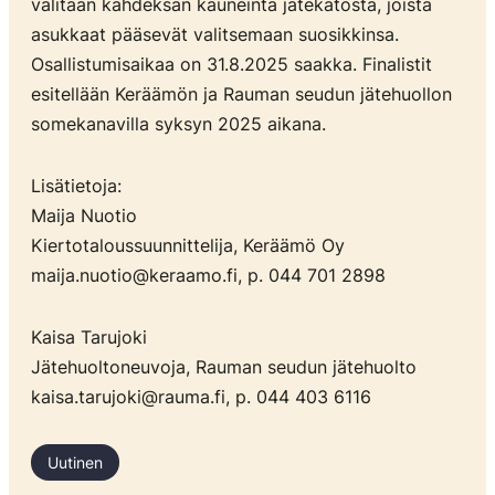
valitaan kahdeksan kauneinta jätekatosta, joista
asukkaat pääsevät valitsemaan suosikkinsa.
Osallistumisaikaa on 31.8.2025 saakka. Finalistit
esitellään Keräämön ja Rauman seudun jätehuollon
somekanavilla syksyn 2025 aikana.
Lisätietoja:
Maija Nuotio
Kiertotaloussuunnittelija, Keräämö Oy
maija.nuotio@keraamo.fi, p. 044 701 2898
Kaisa Tarujoki
Jätehuoltoneuvoja, Rauman seudun jätehuolto
kaisa.tarujoki@rauma.fi, p. 044 403 6116
Uutinen