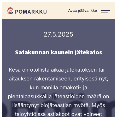
Siirry
Pomarkun kunta
suoraan
Paras
sisältöön
kotipaikka
sinulle.
27.5.2025
Satakunnan kaunein jätekatos
Kesä on otollista aikaa jätekatoksen tai -
aitauksen rakentamiseen, erityisesti nyt,
kun monilla omakoti- ja
pientaloasukkailla jäteastioiden määrä on
lisääntynyt biojäteastian myötä. Myös
taloyhtiöissä astiakoot ovat voineet