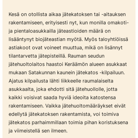
Kesä on otollista aikaa jätekatoksen tai -aitauksen
rakentamiseen, erityisesti nyt, kun monilla omakoti-
ja pientaloasukkailla jäteastioiden määrä on
lisääntynyt biojäteastian myötä. Myös taloyhtiöissä
astiakoot ovat voineet muuttua, mikä on lisännyt
tilantarvetta jätepisteillä. Rauman seudun
jätehuoltolaitos haastoi Keräämön alueen asukkaat
mukaan Satakunnan kaunein jätekatos -kilpailuun.
Ajatus kilpailusta lähti liikkeelle raumalaiselta
asukkaalta, joka ehdotti sitä jätehuollolle, jotta
kaikki voisivat saada hyviä ideoita katostensa
rakentamiseen. Vaikka jätehuoltomääräykset eivät
edellytä jätekatoksen rakentamista, voi toimiva
jätekatos parhaimmillaan toimia pihan koristuksena
ja viimeistellä sen ilmeen.