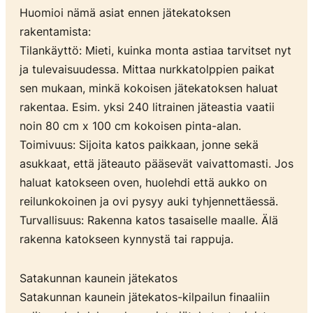
Huomioi nämä asiat ennen jätekatoksen
rakentamista:
Tilankäyttö: Mieti, kuinka monta astiaa tarvitset nyt
ja tulevaisuudessa. Mittaa nurkkatolppien paikat
sen mukaan, minkä kokoisen jätekatoksen haluat
rakentaa. Esim. yksi 240 litrainen jäteastia vaatii
noin 80 cm x 100 cm kokoisen pinta-alan.
Toimivuus: Sijoita katos paikkaan, jonne sekä
asukkaat, että jäteauto pääsevät vaivattomasti. Jos
haluat katokseen oven, huolehdi että aukko on
reilunkokoinen ja ovi pysyy auki tyhjennettäessä.
Turvallisuus: Rakenna katos tasaiselle maalle. Älä
rakenna katokseen kynnystä tai rappuja.
Satakunnan kaunein jätekatos
Satakunnan kaunein jätekatos-kilpailun finaaliin