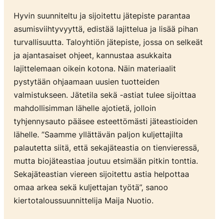
Hyvin suunniteltu ja sijoitettu jätepiste parantaa
asumisviihtyvyyttä, edistää lajittelua ja lisää pihan
turvallisuutta. Taloyhtiön jätepiste, jossa on selkeät
ja ajantasaiset ohjeet, kannustaa asukkaita
lajittelemaan oikein kotona. Näin materiaalit
pystytään ohjaamaan uusien tuotteiden
valmistukseen. Jätetila sekä -astiat tulee sijoittaa
mahdollisimman lähelle ajotietä, jolloin
tyhjennysauto pääsee esteettömästi jäteastioiden
lähelle. ”Saamme yllättävän paljon kuljettajilta
palautetta siitä, että sekajäteastia on tienvieressä,
mutta biojäteastiaa joutuu etsimään pitkin tonttia.
Sekajäteastian viereen sijoitettu astia helpottaa
omaa arkea sekä kuljettajan työtä”, sanoo
kiertotaloussuunnittelija Maija Nuotio.