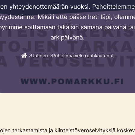
ren yhteydenottomäärän vuoksi. Pahoittelemme t
isyydestänne. Mikäli ette pääse heti läpi, olemm
pyrimme soittamaan takaisin samana päivänä tai
arkipäivänä.
Uutinen
Puhelinpalvelu ruuhkautunut
etojen tarkastamista ja kiinteistöveroselvityksiä koske