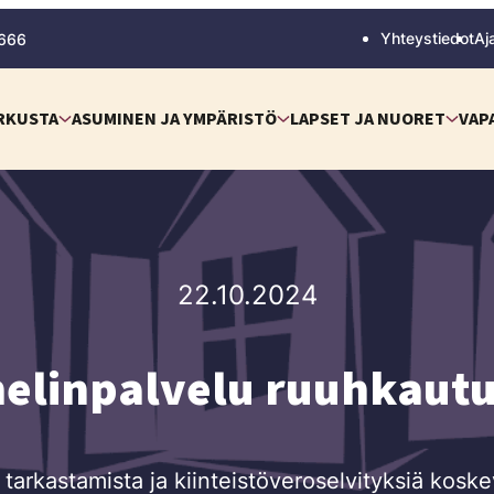
Yhteystiedot
Aj
 666
RKUSTA
ASUMINEN JA YMPÄRISTÖ
LAPSET JA NUORET
VAP
22.10.2024
elinpalvelu ruuhkaut
n tarkastamista ja kiinteistöveroselvityksiä kosk