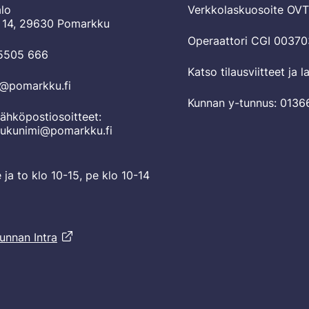
lo
Verkkolaskuosoite OV
 14, 29630 Pomarkku
Operaattori CGI 0037
 5505 666
Katso tilausviitteet ja 
o@pomarkku.fi
Kunnan y-tunnus: 0136
ähköpostiosoitteet:
sukunimi@pomarkku.fi
e ja to klo 10-15, pe klo 10-14
unnan Intra