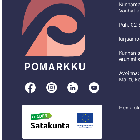
Kunnanta
Vanhatie
Puh. 02
kirjaam
Kunnan s
etunimi.
Avoinna:
Ma, ti, k
Pomarkku
Pomarkku
Pomarkku
Pomarkku
Facebookissa
Instagramissa
LinkedInissä
YouTubessa
Henkilök