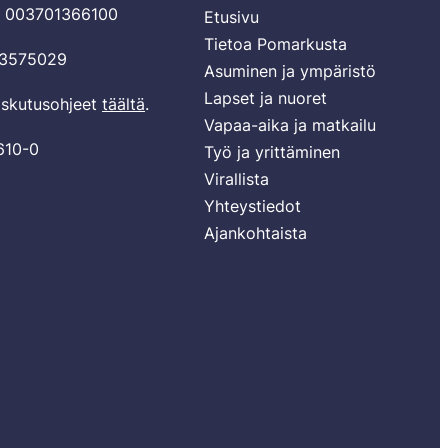
T 003701366100
Etusivu
Tietoa Pomarkusta
03575029
Asuminen ja ympäristö
Lapset ja nuoret
laskutusohjeet
täältä
.
Vapaa-aika ja matkailu
610-0
Työ ja yrittäminen
Virallista
Yhteystiedot
Ajankohtaista