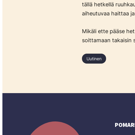
tällä hetkellä ruuh
aiheutuvaa haittaa j
Mikäli ette pääse he
soittamaan takaisin 
Uutinen
POMAR