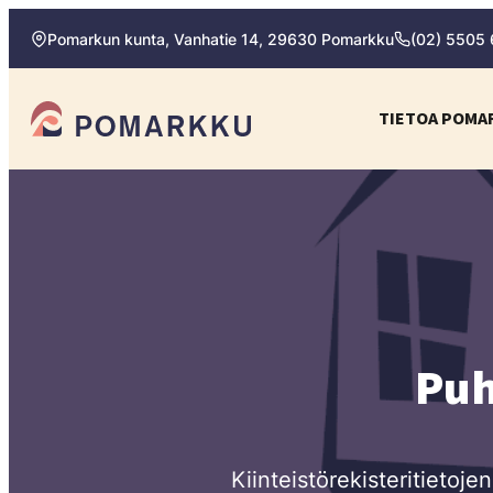
Siirry
Pomarkun kunta, Vanhatie 14, 29630 Pomarkku
(02) 5505
suoraan
sisältöön
Pomarkun kunta
TIETOA POMA
Paras
kotipaikka
sinulle.
Puh
Kiinteistörekisteritietoje