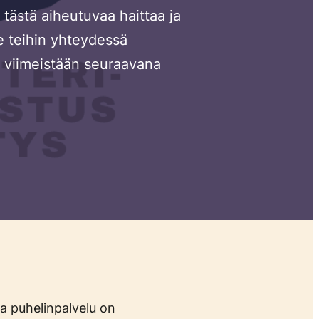
ästä aiheutuvaa haittaa ja
e teihin yhteydessä
 viimeistään seuraavana
va puhelinpalvelu on