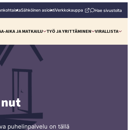
ankohtaista
Sähköinen asiointi
Verkkokauppa
Hae sivustolta
AA-AIKA JA MATKAILU
TYÖ JA YRITTÄMINEN
VIRALLISTA
unut
eva puhelinpalvelu on tällä