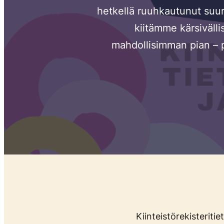
hetkellä ruuhkautunut suu
kiitämme kärsiväll
mahdollisimman pian – 
Kiinteistörekisteriti