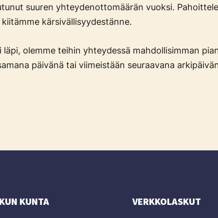
kautunut suuren yhteydenottomäärän vuoksi. Pahoitte
a kiitämme kärsivällisyydestänne.
ti läpi, olemme teihin yhteydessä mahdollisimman pi
samana päivänä tai viimeistään seuraavana arkipäivä
KUN KUNTA
VERKKOLASKUT