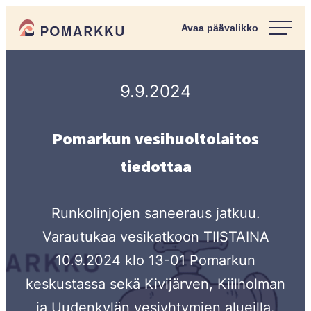
Siirry
Pomarkun kunta
suoraan
Paras
sisältöön
kotipaikka
sinulle.
9.9.2024
Pomarkun vesihuoltolaitos
tiedottaa
Runkolinjojen saneeraus jatkuu.
Varautukaa vesikatkoon TIISTAINA
10.9.2024 klo 13-01 Pomarkun
keskustassa sekä Kivijärven, Kiilholman
ja Uudenkylän vesiyhtymien alueilla.