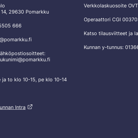
lo
Verkkolaskuosoite OV
 14, 29630 Pomarkku
Operaattori CGI 0037
 5505 666
Katso tilausviitteet ja 
o@pomarkku.fi
Kunnan y-tunnus: 0136
ähköpostiosoitteet:
sukunimi@pomarkku.fi
e ja to klo 10-15, pe klo 10-14
unnan Intra