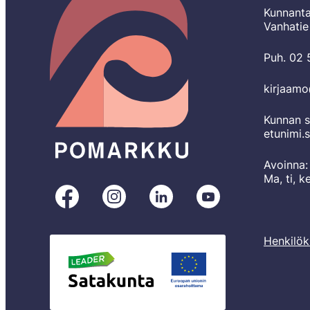
Kunnanta
Vanhatie
Puh. 02
kirjaam
Kunnan s
etunimi.
Avoinna:
Ma, ti, k
Pomarkku
Pomarkku
Pomarkku
Pomarkku
Facebookissa
Instagramissa
LinkedInissä
YouTubessa
Henkilök