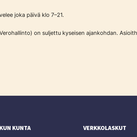
elee joka päivä klo 7–21.
a Verohallinto) on suljettu kyseisen ajankohdan. Asioit
KUN KUNTA
VERKKOLASKUT