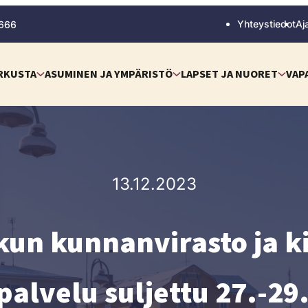
Yhteystiedot
Aj
 666
RKUSTA
ASUMINEN JA YMPÄRISTÖ
LAPSET JA NUORET
VAP
13.12.2023
un kunnanvirasto ja ki
palvelu suljettu 27.-29