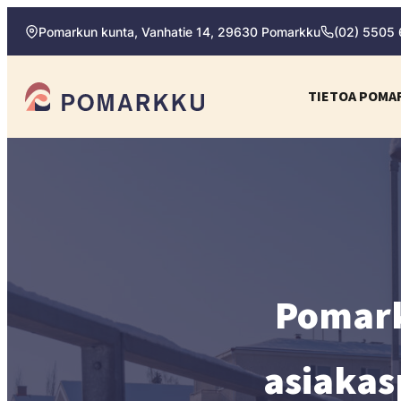
Siirry
Pomarkun kunta, Vanhatie 14, 29630 Pomarkku
(02) 5505
suoraan
sisältöön
Pomarkun kunta
TIETOA POMA
Paras
kotipaikka
sinulle.
Pomark
asiakas