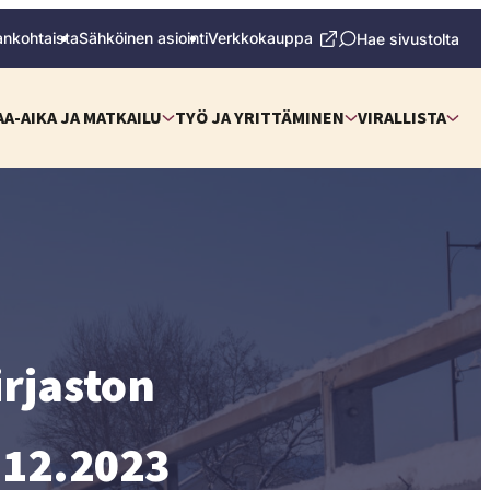
ankohtaista
Sähköinen asiointi
Verkkokauppa
Hae sivustolta
AA-AIKA JA MATKAILU
TYÖ JA YRITTÄMINEN
VIRALLISTA
rjaston
.12.2023