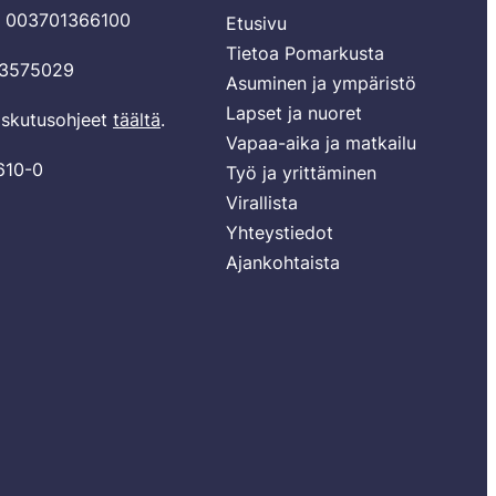
T 003701366100
Etusivu
Tietoa Pomarkusta
03575029
Asuminen ja ympäristö
Lapset ja nuoret
laskutusohjeet
täältä
.
Vapaa-aika ja matkailu
610-0
Työ ja yrittäminen
Virallista
Yhteystiedot
Ajankohtaista