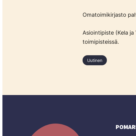
Omatoimikirjasto palv
Asiointipiste (Kela j
toimipisteissä.
Uutinen
POMAR