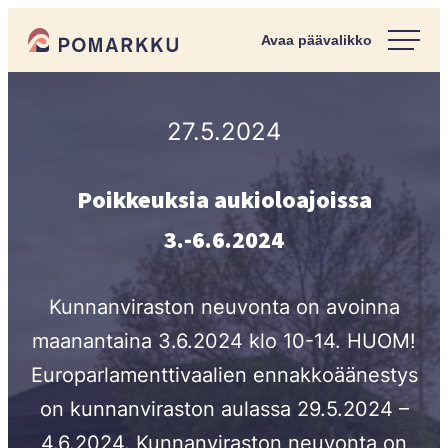
Siirry
Pomarkun kunta
suoraan
Paras
sisältöön
kotipaikka
sinulle.
27.5.2024
Poikkeuksia aukioloajoissa
3.-6.6.2024
Kunnanviraston neuvonta on avoinna
maanantaina 3.6.2024 klo 10-14. HUOM!
Europarlamenttivaalien ennakkoäänestys
on kunnanviraston aulassa 29.5.2024 –
4.6.2024. Kunnanviraston neuvonta on