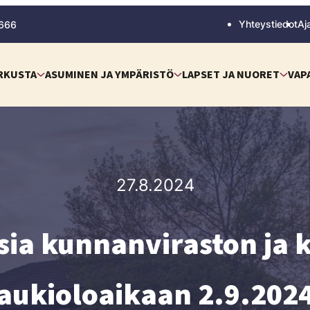
Yhteystiedot
Aj
 666
RKUSTA
ASUMINEN JA YMPÄRISTÖ
LAPSET JA NUORET
VAP
27.8.2024
ia kunnanviraston ja k
aukioloaikaan 2.9.202