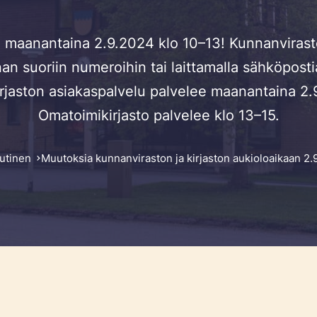
 maanantaina 2.9.2024 klo 10–13! Kunnanviraston
an suoriin numeroihin tai laittamalla sähköposti
irjaston asiakaspalvelu palvelee maanantaina 2.9
Omatoimikirjasto palvelee klo 13–15.
utinen
Muutoksia kunnanviraston ja kirjaston aukioloaikaan 2