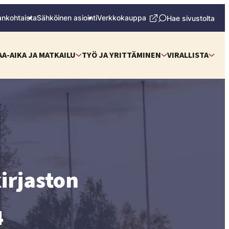
ankohtaista
Sähköinen asiointi
Verkkokauppa
Hae sivustolta
AA-AIKA JA MATKAILU
TYÖ JA YRITTÄMINEN
VIRALLISTA
irjaston
4