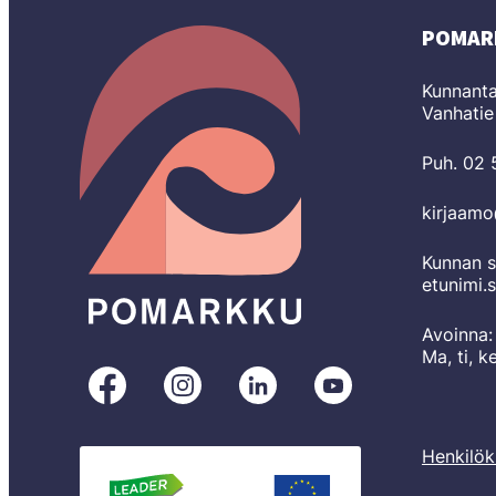
POMAR
Kunnanta
Vanhatie
Puh. 02
kirjaam
Kunnan s
etunimi.
Avoinna:
Ma, ti, k
Pomarkku
Pomarkku
Pomarkku
Pomarkku
Facebookissa
Instagramissa
LinkedInissä
YouTubessa
Henkilök