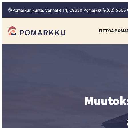
Siirry
Pomarkun kunta, Vanhatie 14, 29630 Pomarkku
(02) 5505
suoraan
sisältöön
Pomarkun kunta
TIETOA POMA
Paras
kotipaikka
sinulle.
Muutoks