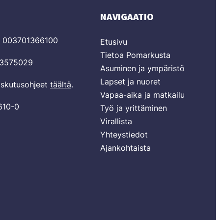
NAVIGAATIO
T 003701366100
Etusivu
Tietoa Pomarkusta
03575029
Asuminen ja ympäristö
Lapset ja nuoret
laskutusohjeet
täältä
.
Vapaa-aika ja matkailu
610-0
Työ ja yrittäminen
Virallista
Yhteystiedot
Ajankohtaista