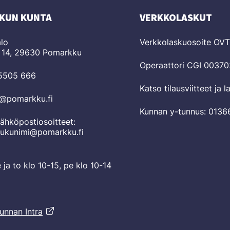
KUN KUNTA
VERKKOLASKUT
lo
Verkkolaskuosoite OV
 14, 29630 Pomarkku
Operaattori CGI 0037
 5505 666
Katso tilausviitteet ja 
o@pomarkku.fi
Kunnan y-tunnus: 0136
ähköpostiosoitteet:
sukunimi@pomarkku.fi
e ja to klo 10-15, pe klo 10-14
unnan Intra