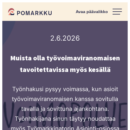
Siirry
Pomarkun kunta
suoraan
Paras
sisältöön
kotipaikka
sinulle.
2.6.2026
Muista olla työvoimaviranomaisen
tavoitettavissa myös kesällä
Työnhakusi pysyy voimassa, kun asioit
työvoimaviranomaisen kanssa sovitulla
tavalla ja sovittuna ajankohtana.
Työnhakijana sinun täytyy noudattaa
myös Työmarkkinatorin Asiointi-osiossa