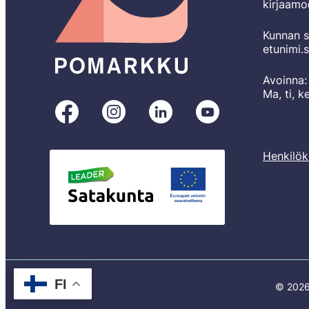
kirjaam
Kunnan s
etunimi.
Avoinna:
Ma, ti, k
Pomarkku
Pomarkku
Pomarkku
Pomarkku
Facebookissa
Instagramissa
LinkedInissä
YouTubessa
Henkilök
FI
© 2026