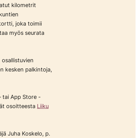
tut kilometrit
 kuntien
rtti, joka toimii
ttaa myös seurata
osallistuvien
en kesken palkintoja,
– tai App Store -
vät osoitteesta
Liiku
äjä Juha Koskelo, p.