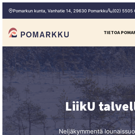
Siirry
Pomarkun kunta, Vanhatie 14, 29630 Pomarkku
(02) 5505
suoraan
sisältöön
Pomarkun kunta
TIETOA POMA
Paras
kotipaikka
sinulle.
LiikU talve
Neljäkymmentä lounaissuom