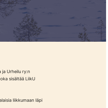
ja Urheilu ry:n
ka sisältää LiikU
aisia liikkumaan läpi