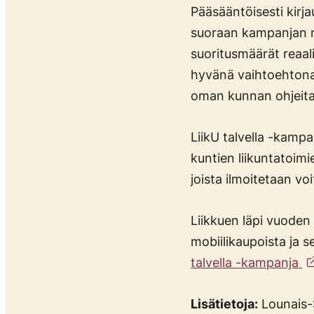
Pääsääntöisesti kirj
suoraan kampanjan net
suoritusmäärät reaali
hyvänä vaihtoehtona,
oman kunnan ohjeita
LiikU talvella -kamp
kuntien liikuntatoimi
joista ilmoitetaan voit
Liikkuen läpi vuoden 
mobiilikaupoista ja 
talvella -kampanja
Lisätietoja:
Lounais-S