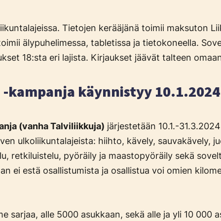
iikuntalajeissa. Tietojen kerääjänä toimii maksuton Li
toimii älypuhelimessa, tabletissa ja tietokoneella. Sove
kset 18:sta eri lajista. Kirjaukset jäävät talteen omaan
la -kampanja käynnistyy 10.1.2024
anja (vanha Talviliikkuja)
järjestetään 10.1.-31.3.2024 
ven ulkoliikuntalajeista: hiihto, kävely, sauvakävely, j
elu, retkiluistelu, pyöräily ja maastopyöräily sekä sove
aan ei estä osallistumista ja osallistua voi omien kilom
 sarjaa, alle 5000 asukkaan, sekä alle ja yli 10 000 a