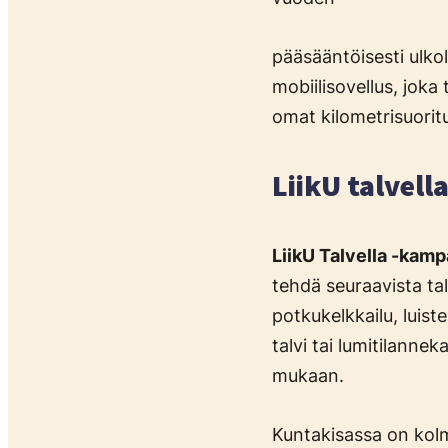
pääsääntöisesti ulkol
mobiilisovellus, joka 
omat kilometrisuoritu
LiikU talvel
LiikU Talvella -kamp
tehdä seuraavista tal
potkukelkkailu, luist
talvi tai lumitilannek
mukaan.
Kuntakisassa on kolme