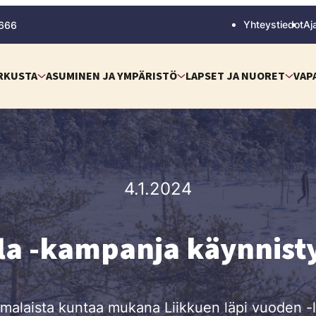
Yhteystiedot
Aj
 666
RKUSTA
ASUMINEN JA YMPÄRISTÖ
LAPSET JA NUORET
VAP
4.1.2024
lla -kampanja käynnist
alaista kuntaa mukana Liikkuen läpi vuoden -