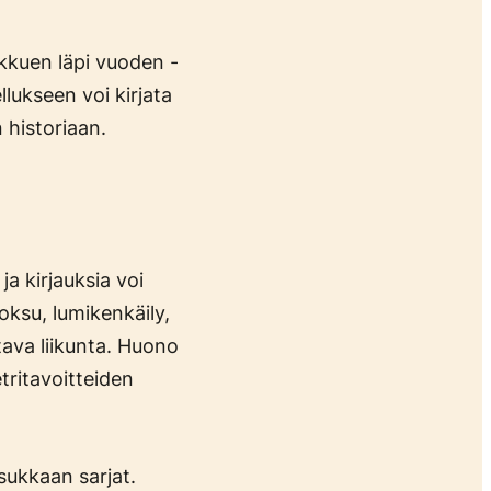
ikkuen läpi vuoden -
llukseen voi kirjata
 historiaan.
ja kirjauksia voi
uoksu, lumikenkäily,
ltava liikunta. Huono
etritavoitteiden
sukkaan sarjat.