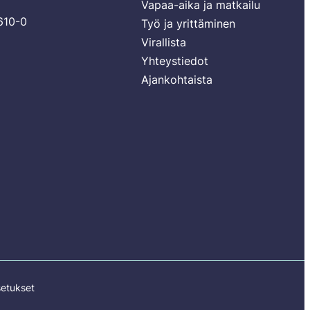
Vapaa-aika ja matkailu
610-0
Työ ja yrittäminen
Virallista
Yhteystiedot
Ajankohtaista
etukset