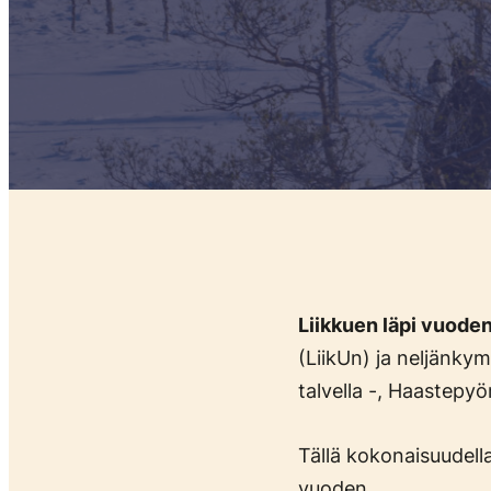
Liikkuen läpi vuod
(LiikUn) ja neljänky
talvella -, Haastepyö
Tällä kokonaisuudell
vuoden