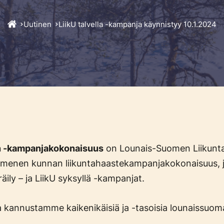
Uutinen
LiikU talvella -kampanja käynnistyy 10.1.2024
en -kampanjakokonaisuus
on Lounais-Suomen Liikunta 
mmenen kunnan liikuntahaastekampanjakokonaisuus, jo
räily – ja LiikU syksyllä -kampanjat.
a kannustamme kaikenikäisiä ja -tasoisia lounaissuomal