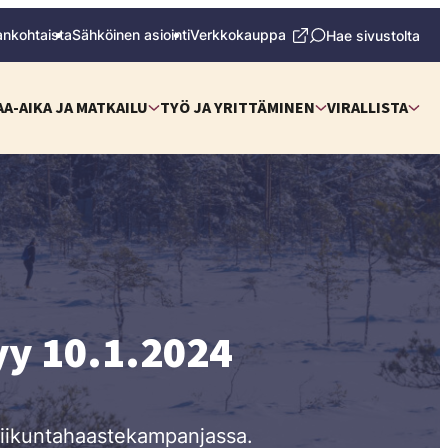
ankohtaista
Sähköinen asiointi
Verkkokauppa
Hae sivustolta
AA-AIKA JA MATKAILU
TYÖ JA YRITTÄMINEN
VIRALLISTA
yy 10.1.2024
liikuntahaastekampanjassa.