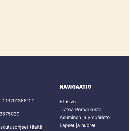
NAVIGAATIO
T 003701366100
Etusivu
Tietoa Pomarkusta
03575029
Asuminen ja ympäristö
Lapset ja nuoret
laskutusohjeet
täältä
.