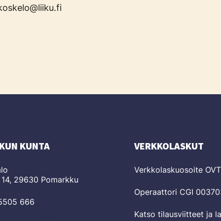
oskelo@liiku.fi
KUN KUNTA
VERKKOLASKUT
lo
Verkkolaskuosoite OV
 14, 29630 Pomarkku
Operaattori CGI 0037
 5505 666
Katso tilausviitteet ja 