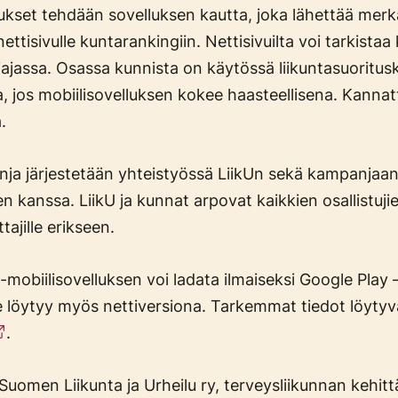
aukset tehdään sovelluksen kautta, joka lähettää merka
tisivulle kuntarankingiin. Nettisivuilta voi tarkistaa
ajassa. Osassa kunnista on käytössä liikuntasuoritusko
 jos mobiilisovelluksen kokee haasteellisena. Kanna
.
anja järjestetään yhteistyössä LiikUn sekä kampanjaan 
en kanssa. LiikU ja kunnat arpovat kaikkien osallistuji
tajille erikseen.
-mobiilisovelluksen voi ladata ilmaiseksi Google Play 
se löytyy myös nettiversiona. Tarkemmat tiedot löyty
.
uomen Liikunta ja Urheilu ry, terveysliikunnan kehitt