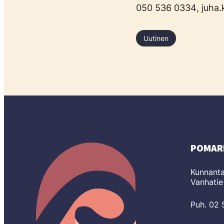
050 536 0334
,
juha.k
Uutinen
POMAR
Kunnanta
Vanhatie
Puh. 02