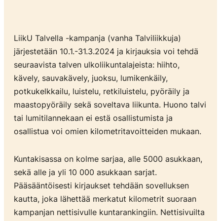
LiikU Talvella -kampanja (vanha Talviliikkuja)
järjestetään 10.1.-31.3.2024 ja kirjauksia voi tehdä
seuraavista talven ulkoliikuntalajeista: hiihto,
kävely, sauvakävely, juoksu, lumikenkäily,
potkukelkkailu, luistelu, retkiluistelu, pyöräily ja
maastopyöräily sekä soveltava liikunta. Huono talvi
tai lumitilannekaan ei estä osallistumista ja
osallistua voi omien kilometritavoitteiden mukaan.
Kuntakisassa on kolme sarjaa, alle 5000 asukkaan,
sekä alle ja yli 10 000 asukkaan sarjat.
Pääsääntöisesti kirjaukset tehdään sovelluksen
kautta, joka lähettää merkatut kilometrit suoraan
kampanjan nettisivulle kuntarankingiin. Nettisivuilta