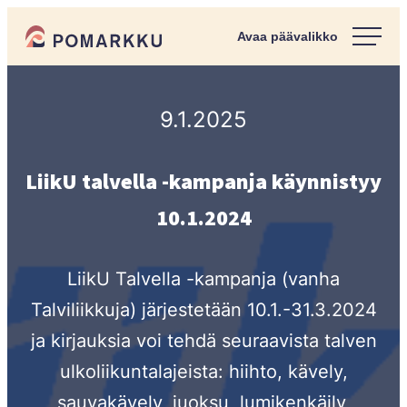
Siirry
Pomarkun kunta
suoraan
Paras
sisältöön
kotipaikka
sinulle.
9.1.2025
LiikU talvella -kampanja käynnistyy
10.1.2024
LiikU Talvella -kampanja (vanha
Talviliikkuja) järjestetään 10.1.-31.3.2024
ja kirjauksia voi tehdä seuraavista talven
ulkoliikuntalajeista: hiihto, kävely,
sauvakävely, juoksu, lumikenkäily,