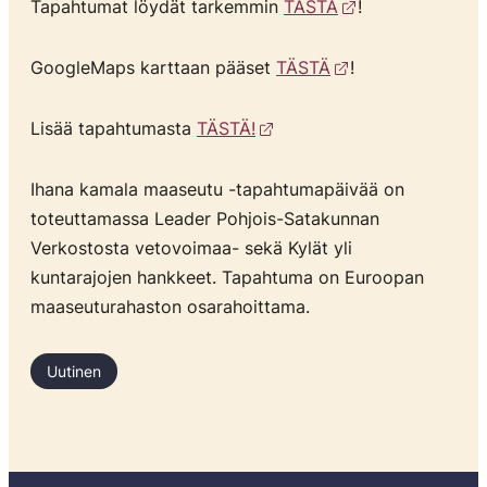
Tapahtumat löydät tarkemmin
TÄSTÄ
!
GoogleMaps karttaan pääset
TÄSTÄ
!
Lisää tapahtumasta
TÄSTÄ!
Ihana kamala maaseutu -tapahtumapäivää on
toteuttamassa Leader Pohjois-Satakunnan
Verkostosta vetovoimaa- sekä Kylät yli
kuntarajojen hankkeet. Tapahtuma on Euroopan
maaseuturahaston osarahoittama.
Uutinen