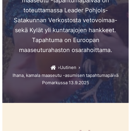
maaseutu -tapahtumapäivää on
toteuttamassa Leader Pohjois-
Satakunnan Verkostosta vetovoimaa-
sekä Kylät yli kuntarajojen hankkeet.
Tapahtuma on Euroopan
maaseuturahaston osarahoittama.
Uutinen
Ihana, kamala maaseutu -asumisen tapahtumapäivä
Pomarkussa 13.9.2025