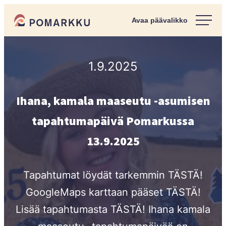
Siirry
Pomarkun kunta
suoraan
Paras
sisältöön
kotipaikka
sinulle.
1.9.2025
Ihana, kamala maaseutu -asumisen
tapahtumapäivä Pomarkussa
13.9.2025
Tapahtumat löydät tarkemmin TÄSTÄ!
GoogleMaps karttaan pääset TÄSTÄ!
Lisää tapahtumasta TÄSTÄ! Ihana kamala