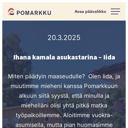
Siirry
Pomarkun kunta
suoraan
Paras
sisältöön
kotipaikka
sinulle.
20.3.2025
Ihana kamala asukastarina – Iida
Miten päädyin maaseudulle? Olen Iida, ja
muutimme mieheni kanssa Pomarkkuun
alkuun siitä syystä, että minulla ja
miehelläni olisi yhtä pitkä matka
työpaikoillemme. Aloitimme vuokra-
asumisella, mutta pian huomasimme