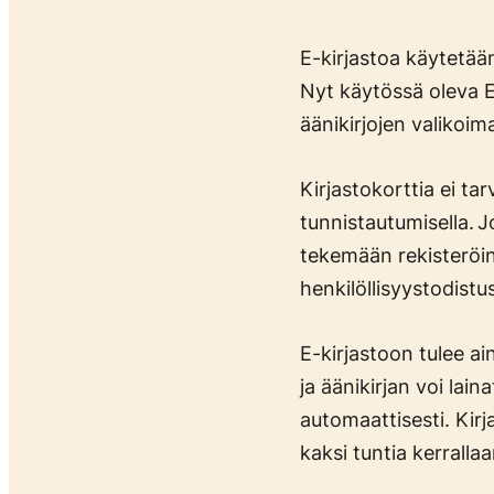
E-kirjastoa käytetään
Nyt käytössä oleva E
äänikirjojen valikoim
Kirjastokorttia ei ta
tunnistautumisella. J
tekemään rekisteröin
henkilöllisyystodistu
E-kirjastoon tulee ain
ja äänikirjan voi lai
automaattisesti. Kir
kaksi tuntia kerrallaa