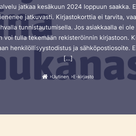
alvelu jatkaa kesäkuun 2024 loppuun saakka. Ell
ienenee jatkuvasti. Kirjastokorttia ei tarvita, va
hvalla tunnistautumisella. Jos asiakkaalla ei o
 voi tulla tekemään rekisteröinnin kirjastoon. 
taan henkilöllisyystodistus ja sähköpostiosoite. E
[…]
Uutinen
E-kirjasto