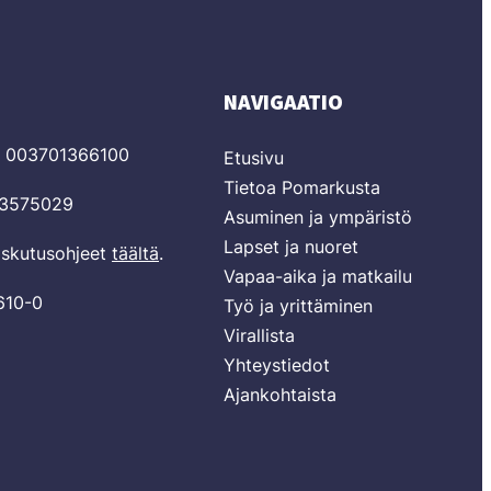
NAVIGAATIO
T 003701366100
Etusivu
Tietoa Pomarkusta
03575029
Asuminen ja ympäristö
Lapset ja nuoret
laskutusohjeet
täältä
.
Vapaa-aika ja matkailu
610-0
Työ ja yrittäminen
Virallista
Yhteystiedot
Ajankohtaista