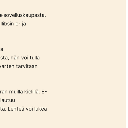
lle sovelluskaupasta.
ibsin e- ja
la
ta, hän voi tulla
varten tarvitaan
an muilla kielillä. E-
alautuu
tä. Lehteä voi lukea