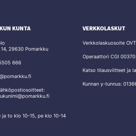
KUN KUNTA
VERKKOLASKUT
lo
Verkkolaskuosoite OV
 14, 29630 Pomarkku
Operaattori CGI 0037
 5505 666
Katso tilausviitteet ja 
o@pomarkku.fi
Kunnan y-tunnus: 0136
ähköpostiosoitteet:
sukunimi@pomarkku.fi
e ja to klo 10-15, pe klo 10-14