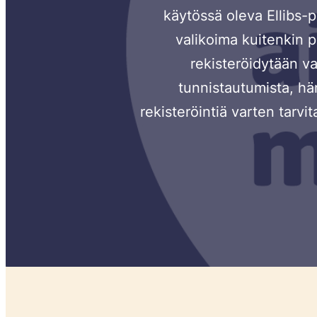
käytössä oleva Ellibs-p
valikoima kuitenkin p
rekisteröidytään va
tunnistautumista, hän
rekisteröintiä varten tarvi