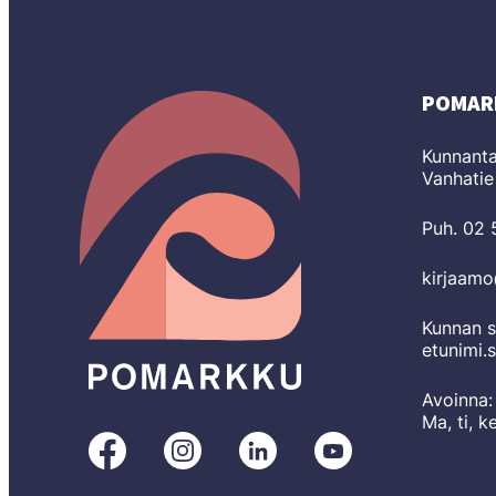
POMAR
Kunnanta
Vanhatie
Puh. 02
kirjaam
Kunnan s
etunimi.
Avoinna:
Ma, ti, k
Pomarkku
Pomarkku
Pomarkku
Pomarkku
Facebookissa
Instagramissa
LinkedInissä
YouTubessa