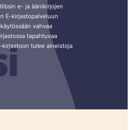
ibsin e- ja äänikirjojen
an E-kirjastopalveluun
le käytössään vahvaa
Kirjastossa tapahtuvaa
-kirjastoon tulee aineistoja