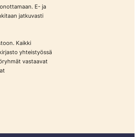
 jonottamaan. E- ja
nkitaan jatkuvasti
stoon. Kaikki
kirjasto yhteistyössä
työryhmät vastaavat
at