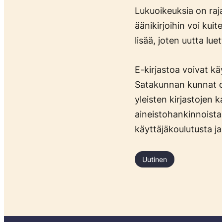
Lukuoikeuksia on raja
äänikirjoihin voi kui
lisää, joten uutta lue
E-kirjastoa voivat kä
Satakunnan kunnat ova
yleisten kirjastojen 
aineistohankinnoista
käyttäjäkoulutusta ja
Uutinen