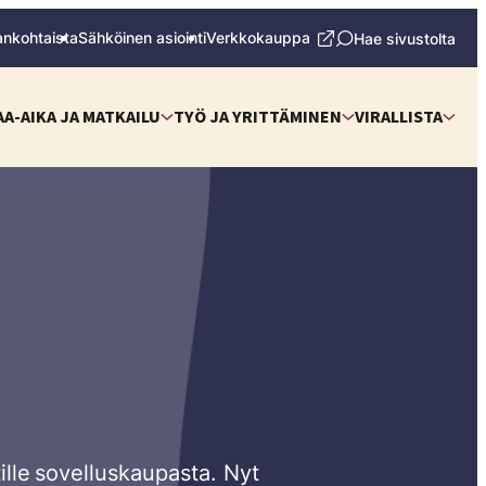
ankohtaista
Sähköinen asiointi
Verkkokauppa
Hae sivustolta
AA-AIKA JA MATKAILU
TYÖ JA YRITTÄMINEN
VIRALLISTA
tille sovelluskaupasta. Nyt