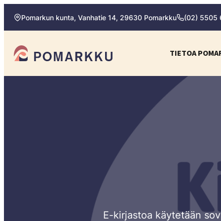
Siirry
Pomarkun kunta, Vanhatie 14, 29630 Pomarkku
(02) 5505
suoraan
sisältöön
Pomarkun kunta
TIETOA POMA
Paras
kotipaikka
sinulle.
E-kirjastoa käytetään sove