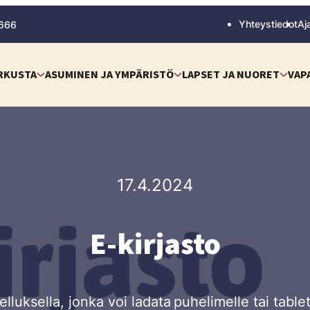
Yhteystiedot
Aj
 666
RKUSTA
ASUMINEN JA YMPÄRISTÖ
LAPSET JA NUORET
VAP
17.4.2024
E-kirjasto
lluksella, jonka voi ladata puhelimelle tai table