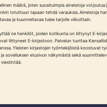
llinen määrä, joten suosituimpia aineistoja voi joutua
tenkin totuttuun tapaan tehdä varauksia. Aineistoja ha
ttavaa ja kuunneltavaa tulee tarjolle viikoittain.
yttää ne henkilöt, joiden kotikunta on liittynyt E-kirja
t liittyneet E-kirjastoon. Palvelun tuottaa Kansallis
kanssa. Yleisten kirjastojen työntekijöistä koostuvat 
 ja sovelluksen etusivun näkymästä sekä suunnittelev
 viestintää.