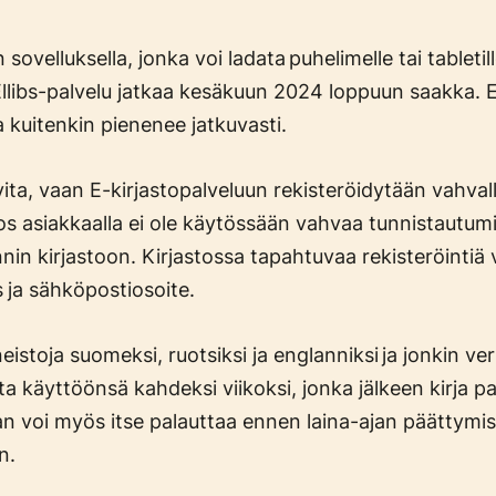
 sovelluksella, jonka voi ladata puhelimelle tai tableti
llibs-palvelu jatkaa kesäkuun 2024 loppuun saakka. Ell
a kuitenkin pienenee jatkuvasti.
rvita, vaan E-kirjastopalveluun rekisteröidytään vahval
os asiakkaalla ei ole käytössään vahvaa tunnistautumis
nin kirjastoon. Kirjastossa tapahtuvaa rekisteröintiä 
s
ja sähköpostiosoite.
eistoja suomeksi, ruotsiksi ja englanniksi ja jonkin verr
nata käyttöönsä kahdeksi viikoksi, jonka jälkeen kirja p
jan voi myös itse palauttaa ennen laina-ajan päättymis
n.