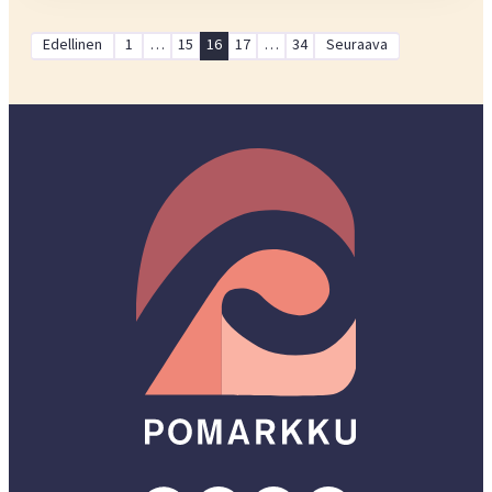
Artikkelien
Edellinen
1
…
15
16
17
…
34
Seuraava
sivutus