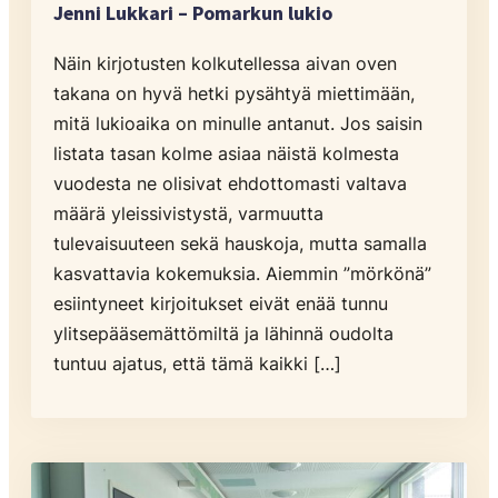
Jenni Lukkari – Pomarkun lukio
Näin kirjotusten kolkutellessa aivan oven
takana on hyvä hetki pysähtyä miettimään,
mitä lukioaika on minulle antanut. Jos saisin
listata tasan kolme asiaa näistä kolmesta
vuodesta ne olisivat ehdottomasti valtava
määrä yleissivistystä, varmuutta
tulevaisuuteen sekä hauskoja, mutta samalla
kasvattavia kokemuksia. Aiemmin ”mörkönä”
esiintyneet kirjoitukset eivät enää tunnu
ylitsepääsemättömiltä ja lähinnä oudolta
tuntuu ajatus, että tämä kaikki […]