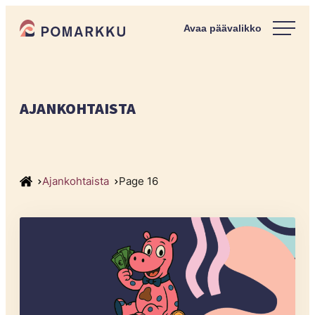
Siirry
Pomarkun kunta
suoraan
Paras
sisältöön
kotipaikka
sinulle.
AJANKOHTAISTA
Ajankohtaista
Page 16