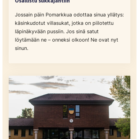
Osallistu sukkajahtiin
Jossain päin Pomarkkua odottaa sinua yllätys:
käsinkudotut villasukat, jotka on piilotettu
läpinäkyvään pussiin. Jos sinä satut
löytämään ne – onneksi olkoon! Ne ovat nyt
sinun.