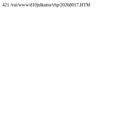
421 /var/www/d10julkaisu/vhp/20268017.HTM