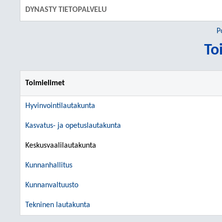
DYNASTY TIETOPALVELU
P
To
Toimielimet
Hyvinvointilautakunta
Kasvatus- ja opetuslautakunta
Keskusvaalilautakunta
Kunnanhallitus
Kunnanvaltuusto
Tekninen lautakunta